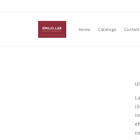
Vai
direttamente
ai contenuti
Home
Catalogo
Contatt
Ul
La
(i
in
ef
co