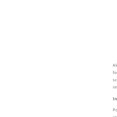
Al
fo
sc
im
I
Po