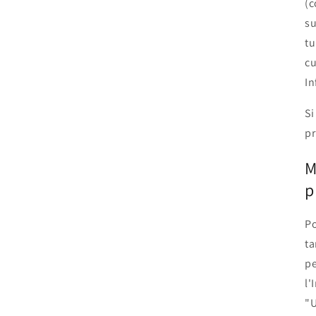
(c
su
tu
cu
In
Si
pr
M
p
Po
ta
pe
l'
"U