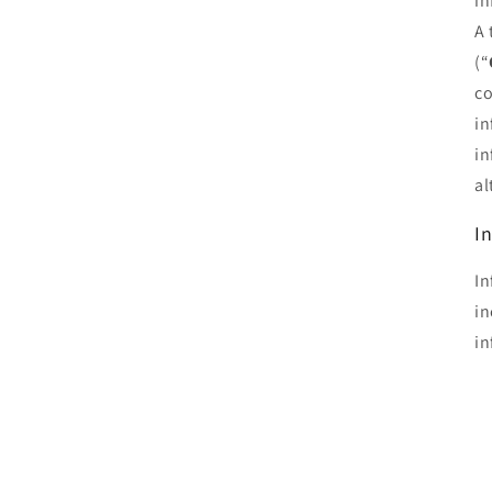
in
A 
(“
co
in
in
al
I
In
in
in