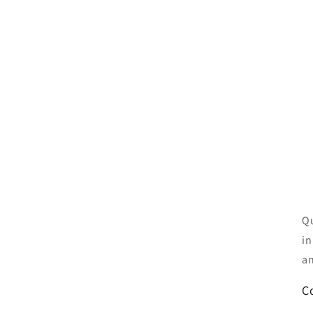
Qu
in
an
C