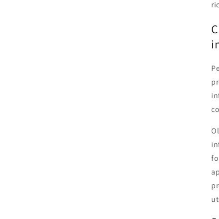
ri
C
i
Pe
pr
in
co
Ol
in
fo
ap
pr
ut